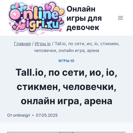
Перейти
Онлайн
к
игры для
содержимому
девочек
Главная
/
Игры io
/
Tall.io, по сети, ио, io, стикмен,
человечки, онлайн игра, арена
ИГРЫ IO
Tall.io, по сети, ио, io,
стикмен, человечки,
онлайн игра, арена
От
onlineigri
07.05.2025