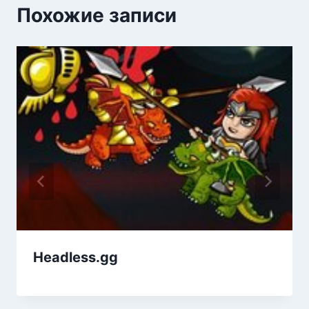
Похожие записи
Headless.gg