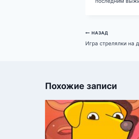
последним выж
Навигация
НАЗАД
Игра стрелялки на 
по
записям
Похожие записи