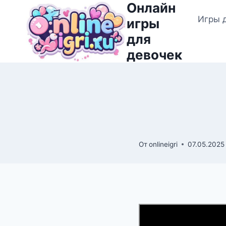
Онлайн
Перейти
Игры 
к
игры
содержимому
для
девочек
От
onlineigri
07.05.2025