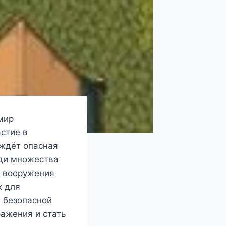
мир
астие в
 ждёт опасная
еди множества
о вооружения
к для
 безопасной
ражения и стать