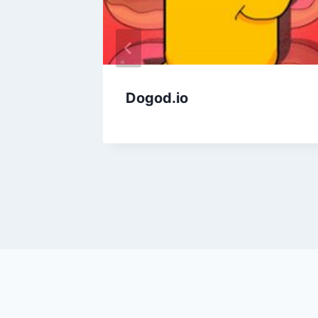
 io,
Dogod.io
 игра,