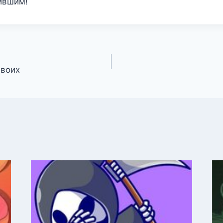
ившим!
двоих