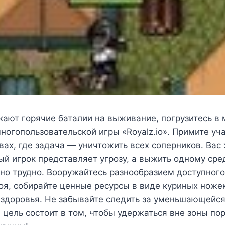
кают горячие баталии на выживание, погрузитесь в 
ногопользовательской игры «Royalz.io». Примите уч
вах, где задача — уничтожить всех соперников. Вас
ый игрок представляет угрозу, а выжить одному ср
тно трудно. Вооружайтесь разнообразием доступног
оя, собирайте ценные ресурсы в виде куриных ноже
 здоровья. Не забывайте следить за уменьшающейся
 цель состоит в том, чтобы удержаться вне зоны по