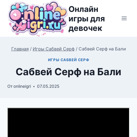
Перейти
Онлайн
к
игры для
содержимому
девочек
Главная
/
Игры Сабвей Серф
/
Сабвей Серф на Бали
ИГРЫ САБВЕЙ СЕРФ
Сабвей Серф на Бали
От
onlineigri
07.05.2025