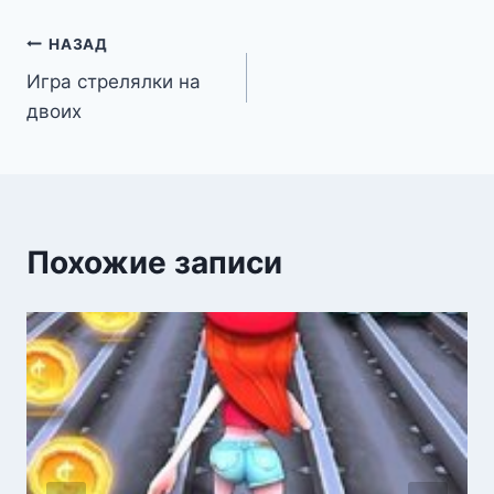
Навигация
НАЗАД
Игра стрелялки на
по
двоих
записям
Похожие записи