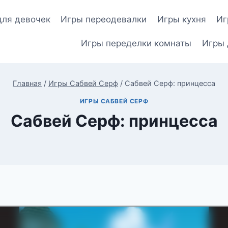
для девочек
Игры переодевалки
Игры кухня
Иг
Игры переделки комнаты
Игры 
Главная
/
Игры Сабвей Серф
/
Сабвей Серф: принцесса
ИГРЫ САБВЕЙ СЕРФ
Сабвей Серф: принцесса