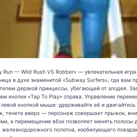
y Run — Wild Rush VS Robber» — увлекательная игра
ица в духе знаменитой «Subway Surfers», где вам п
телем дерзкой принцессы, убегающей от злодея. За
ем кнопки «Tap To Play» справа. Управление перем
 левой кнопкой мыши: удерживайте её и двигайтесь
к, тянете вверх — персонаж совершает прыжок, вни
ями, а перемещение вбок позволяет менять полосы 
ь железнодорожного полотна, изобилующего поезда