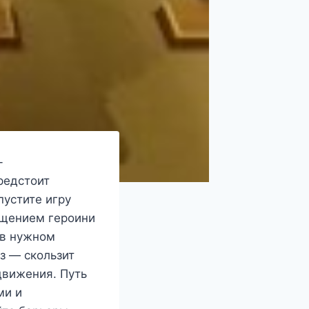
-
редстоит
пустите игру
ещением героини
 в нужном
з — скользит
движения. Путь
ми и