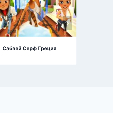
Сабвей Серф Греция
Сабвей