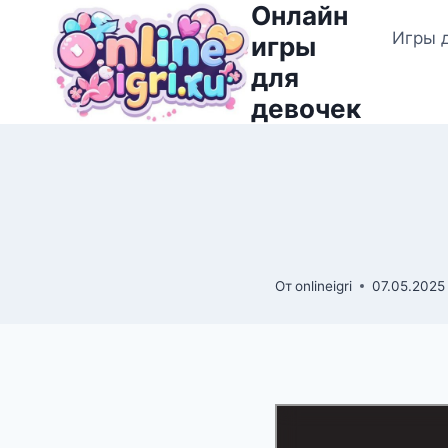
Онлайн
Перейти
Игры 
к
игры
содержимому
для
девочек
От
onlineigri
07.05.2025