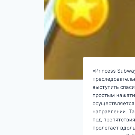
«Princess Subwa
преследовательн
выступить спаси
простым нажати
осуществляется
направлении. Та
под препятстви
пролегает вдол