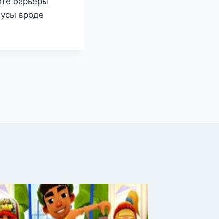
йте барьеры
нусы вроде