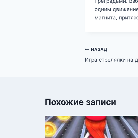
преградами. Вз
одним движение
магнита, притяж
Навигация
НАЗАД
Игра стрелялки на 
по
записям
Похожие записи