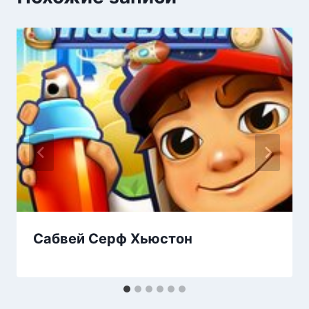
Сабвей Серф Хьюстон