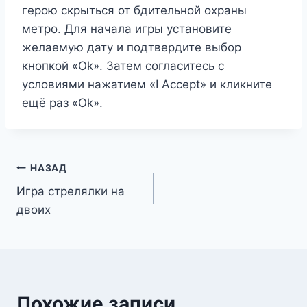
герою скрыться от бдительной охраны
метро. Для начала игры установите
желаемую дату и подтвердите выбор
кнопкой «Ok». Затем согласитесь с
условиями нажатием «I Accept» и кликните
ещё раз «Ok».
Навигация
НАЗАД
Игра стрелялки на
по
двоих
записям
Похожие записи