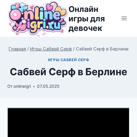
Перейти
Онлайн
к
игры для
содержимому
девочек
Главная
/
Игры Сабвей Серф
/
Сабвей Серф в Берлине
ИГРЫ САБВЕЙ СЕРФ
Сабвей Серф в Берлине
От
onlineigri
07.05.2025