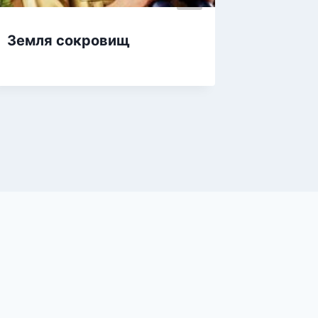
Земля сокровищ
Рестор
городк