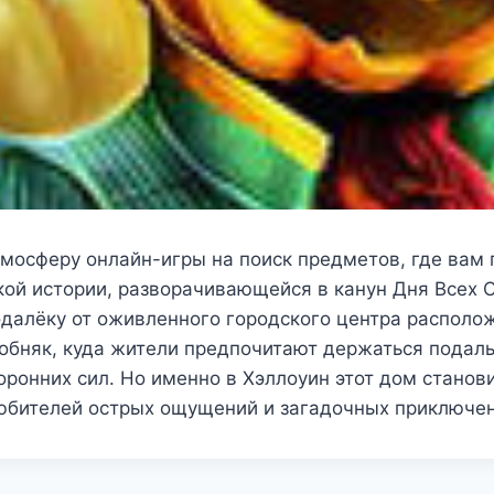
тмосферу онлайн-игры на поиск предметов, где вам 
кой истории, разворачивающейся в канун Дня Всех 
одалёку от оживленного городского центра распол
обняк, куда жители предпочитают держаться подал
оронних сил. Но именно в Хэллоуин этот дом стано
юбителей острых ощущений и загадочных приключен