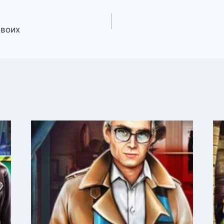
двоих