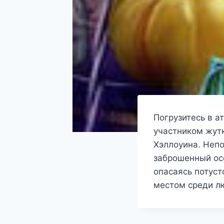
Погрузитесь в а
участником жут
Хэллоуина. Неп
заброшенный ос
опасаясь потуст
местом среди л