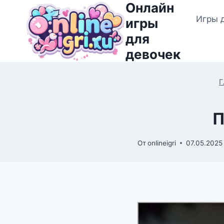
Онлайн
Перейти
Игры 
к
игры
содержимому
для
девочек
Г
П
От
onlineigri
07.05.2025