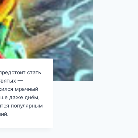
предстоит стать
Святых —
ожился мрачный
ьше даже днём,
вится популярным
ий.