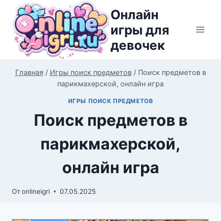
Перейти
Онлайн
к
игры для
содержимому
девочек
Главная
/
Игры поиск предметов
/
Поиск предметов в
парикмахерской, онлайн игра
ИГРЫ ПОИСК ПРЕДМЕТОВ
Поиск предметов в
парикмахерской,
онлайн игра
От
onlineigri
07.05.2025