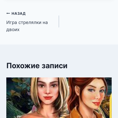
Навигация
НАЗАД
Игра стрелялки на
по
двоих
записям
Похожие записи