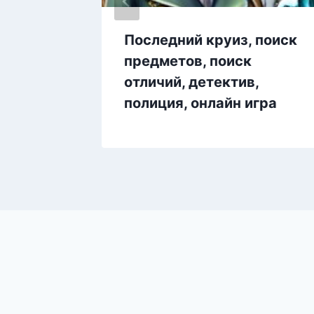
Последний круиз, поиск
предметов, поиск
отличий, детектив,
полиция, онлайн игра