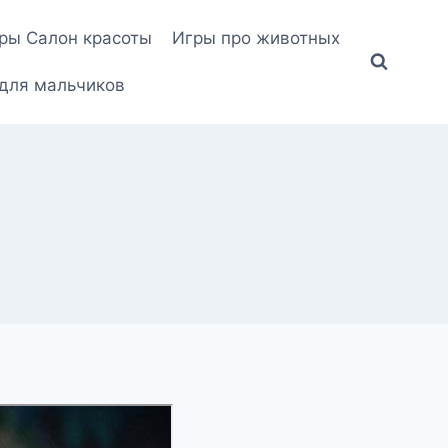
ры Салон красоты
Игры про животных
для мальчиков