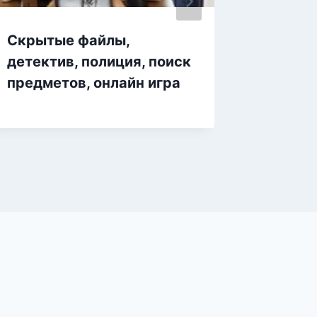
Скрытые файлы,
Замок 
детектив, полиция, поиск
предметов, онлайн игра