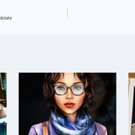
двоих