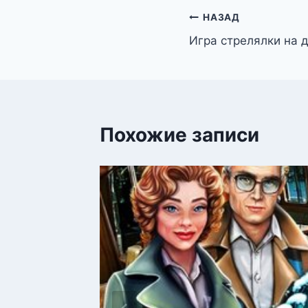
Навигация
НАЗАД
Игра стрелялки на 
по
записям
Похожие записи