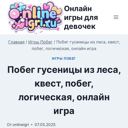
Перейти
Онлайн
к
игры для
содержимому
девочек
Главная
/
Игры Побег
/
Побег гусеницы из леса, квест,
побег, логическая, онлайн игра
ИГРЫ ПОБЕГ
Побег гусеницы из леса,
квест, побег,
логическая, онлайн
игра
От
onlineigri
07.05.2025