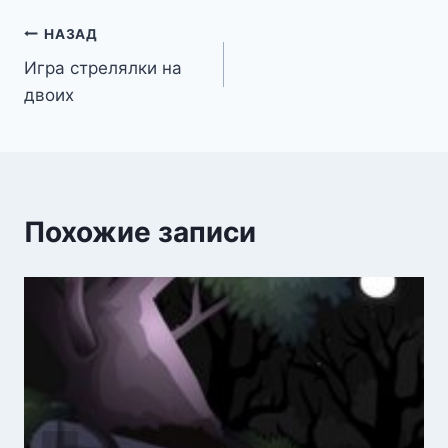
Навигация
НАЗАД
Игра стрелялки на
по
двоих
записям
Похожие записи