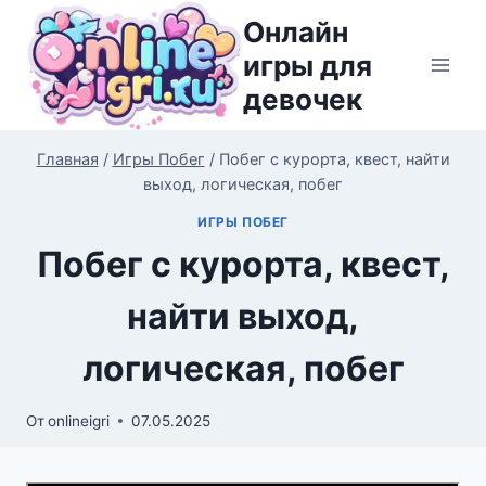
Перейти
Онлайн
к
игры для
содержимому
девочек
Главная
/
Игры Побег
/
Побег с курорта, квест, найти
выход, логическая, побег
ИГРЫ ПОБЕГ
Побег с курорта, квест,
найти выход,
логическая, побег
От
onlineigri
07.05.2025