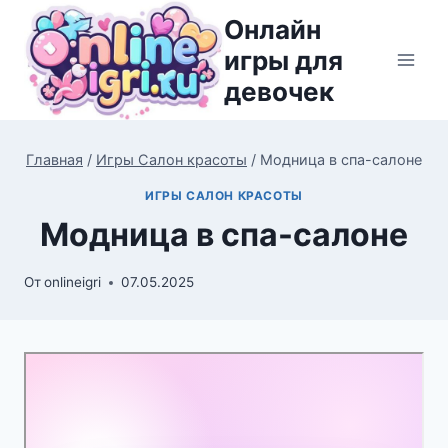
Перейти
Онлайн
к
игры для
содержимому
девочек
Главная
/
Игры Салон красоты
/
Модница в спа-салоне
ИГРЫ САЛОН КРАСОТЫ
Модница в спа-салоне
От
onlineigri
07.05.2025