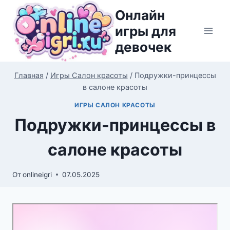
Перейти
Онлайн
к
игры для
содержимому
девочек
Главная
/
Игры Салон красоты
/
Подружки-принцессы
в салоне красоты
ИГРЫ САЛОН КРАСОТЫ
Подружки-принцессы в
салоне красоты
От
onlineigri
07.05.2025