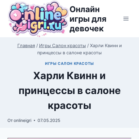
Перейти
Онлайн
к
игры для
содержимому
девочек
Главная
/
Игры Салон красоты
/
Харли Квинн и
принцессы в салоне красоты
ИГРЫ САЛОН КРАСОТЫ
Харли Квинн и
принцессы в салоне
красоты
От
onlineigri
07.05.2025