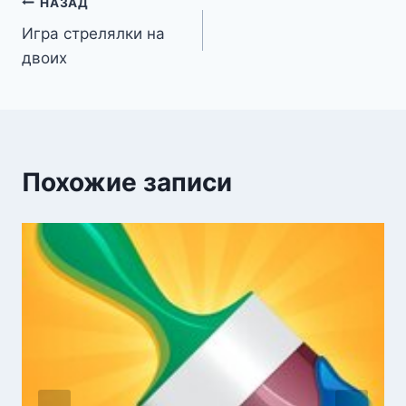
Навигация
НАЗАД
Игра стрелялки на
по
двоих
записям
Похожие записи