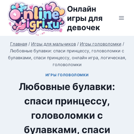
Перейти
Онлайн
к
игры для
содержимому
девочек
Главная
/
Игры для мальчиков
/
Игры головоломки
/
Любовные булавки: спаси принцессу, головоломки с
булавками, спаси принцессу, онлайн игра, логическая,
головоломки
ИГРЫ ГОЛОВОЛОМКИ
Любовные булавки:
спаси принцессу,
головоломки с
булавками, спаси