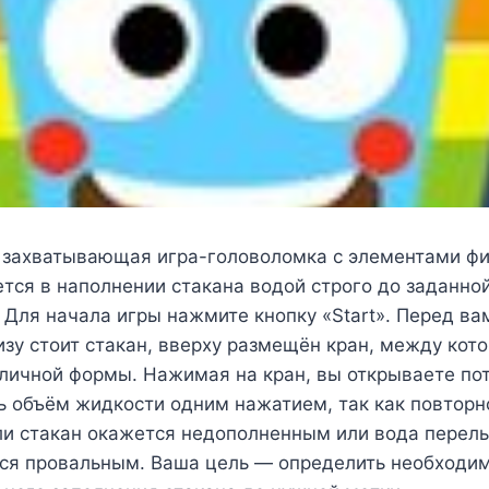
 захватывающая игра-головоломка с элементами фи
тся в наполнении стакана водой строго до заданной
 Для начала игры нажмите кнопку «Start». Перед в
изу стоит стакан, вверху размещён кран, между кот
зличной формы. Нажимая на кран, вы открываете по
ь объём жидкости одним нажатием, так как повтор
и стакан окажется недополненным или вода перельё
тся провальным. Ваша цель — определить необходи