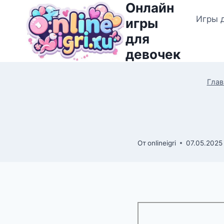
Онлайн
Перейти
Игры 
к
игры
содержимому
для
девочек
Глав
От
onlineigri
07.05.2025