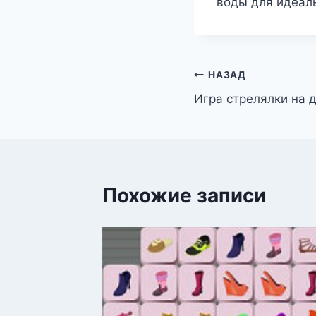
воды для идеаль
Навигация
НАЗАД
Игра стрелялки на 
по
записям
Похожие записи