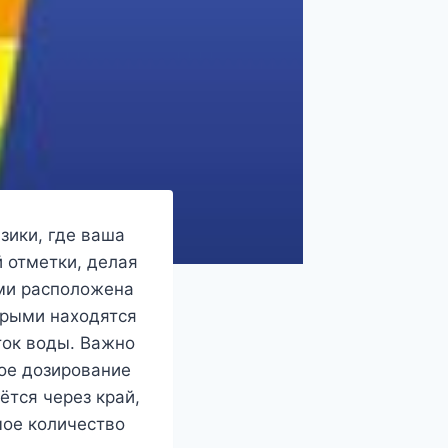
зики, где ваша
 отметки, делая
ами расположена
орыми находятся
ток воды. Важно
ное дозирование
тся через край,
мое количество