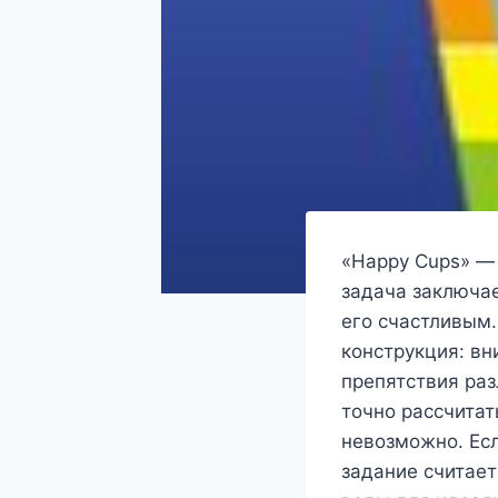
«Happy Cups» —
задача заключае
его счастливым.
конструкция: вн
препятствия ра
точно рассчитат
невозможно. Есл
задание считае