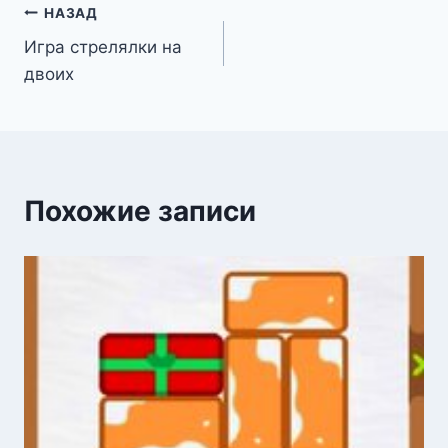
Навигация
НАЗАД
Игра стрелялки на
по
двоих
записям
Похожие записи