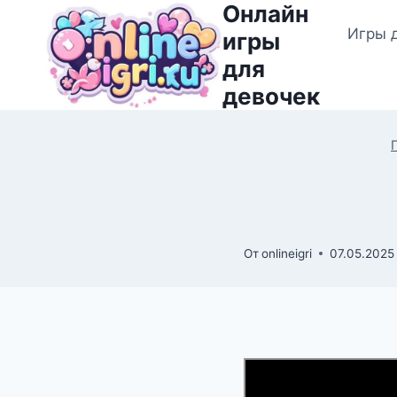
Онлайн
Перейти
Игры 
к
игры
содержимому
для
девочек
От
onlineigri
07.05.2025