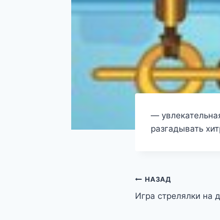
— увлекательная
разгадывать хи
Навигация
НАЗАД
Игра стрелялки на 
по