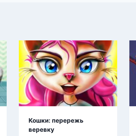
Кошки: перережь
веревку