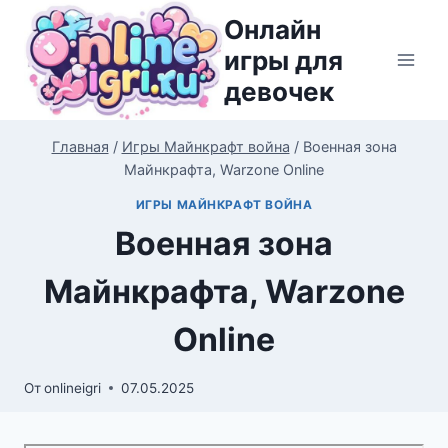
Перейти
Онлайн
к
игры для
содержимому
девочек
Главная
/
Игры Майнкрафт война
/
Военная зона
Майнкрафта, Warzone Online
ИГРЫ МАЙНКРАФТ ВОЙНА
Военная зона
Майнкрафта, Warzone
Online
От
onlineigri
07.05.2025