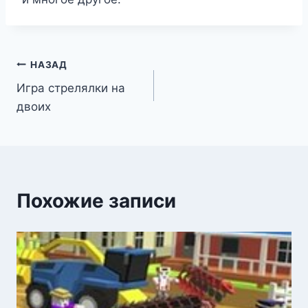
Навигация
НАЗАД
Игра стрелялки на
по
двоих
записям
Похожие записи