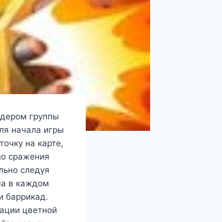
лидером группы
Для начала игры
точку на карте,
ло сражения
ельно следуя
ча в каждом
и баррикад.
вации цветной