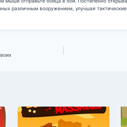
м мыши отправьте бойца в бой. Постепенно открыв
нных различным вооружением, улучшая тактически
двоих