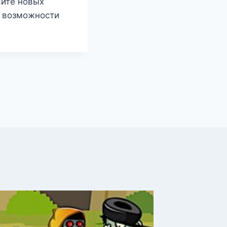
айте новых
е возможности