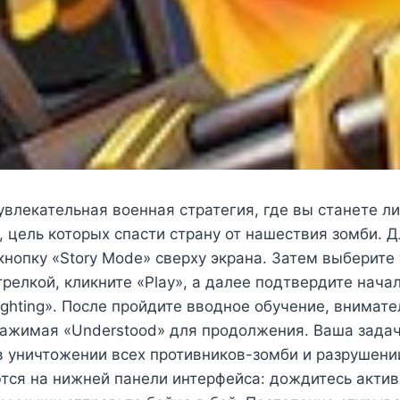
— увлекательная военная стратегия, где вы станете 
 цель которых спасти страну от нашествия зомби. 
нопку «Story Mode» сверху экрана. Затем выберите 
релкой, кликните «Play», а далее подтвердите нача
Fighting». После пройдите вводное обучение, внимат
нажимая «Understood» для продолжения. Ваша зада
в уничтожении всех противников-зомби и разрушени
тся на нижней панели интерфейса: дождитесь акти