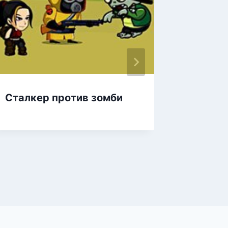
Сталкер против зомби
Стрель