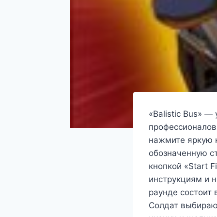
«Balistic Bus» 
профессионалов,
нажмите яркую к
обозначенную ст
кнопкой «Start 
инструкциям и 
раунде состоит 
Солдат выбираю