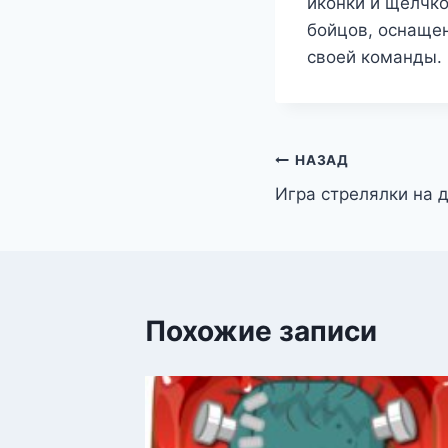
иконки и щелчко
бойцов, оснаще
своей команды.
Навигация
НАЗАД
Игра стрелялки на 
по
записям
Похожие записи