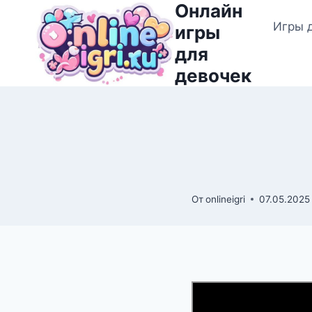
Онлайн
Перейти
Игры 
к
игры
содержимому
для
девочек
От
onlineigri
07.05.2025