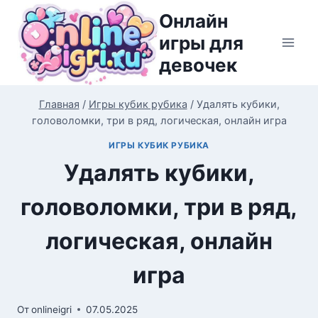
Перейти
Онлайн
к
игры для
содержимому
девочек
Главная
/
Игры кубик рубика
/
Удалять кубики,
головоломки, три в ряд, логическая, онлайн игра
ИГРЫ КУБИК РУБИКА
Удалять кубики,
головоломки, три в ряд,
логическая, онлайн
игра
От
onlineigri
07.05.2025