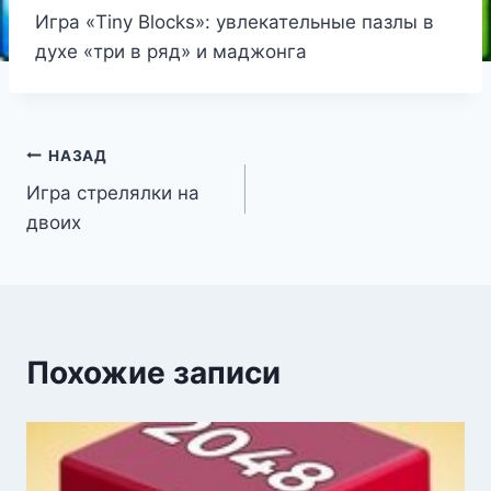
Игра «Tiny Blocks»: увлекательные пазлы в
духе «три в ряд» и маджонга
Навигация
НАЗАД
Игра стрелялки на
по
двоих
записям
Похожие записи