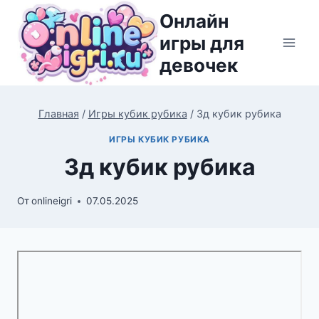
Перейти
Онлайн
к
игры для
содержимому
девочек
Главная
/
Игры кубик рубика
/
3д кубик рубика
ИГРЫ КУБИК РУБИКА
3д кубик рубика
От
onlineigri
07.05.2025