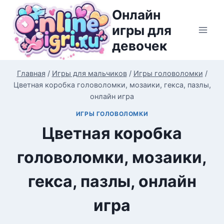
Перейти
Онлайн
к
игры для
содержимому
девочек
Главная
/
Игры для мальчиков
/
Игры головоломки
/
Цветная коробка головоломки, мозаики, гекса, пазлы,
онлайн игра
ИГРЫ ГОЛОВОЛОМКИ
Цветная коробка
головоломки, мозаики,
гекса, пазлы, онлайн
игра