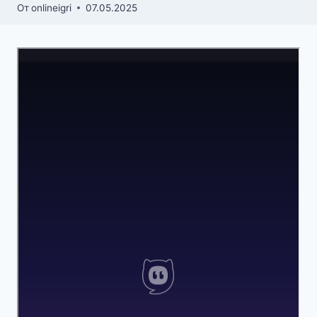
От
onlineigri
07.05.2025