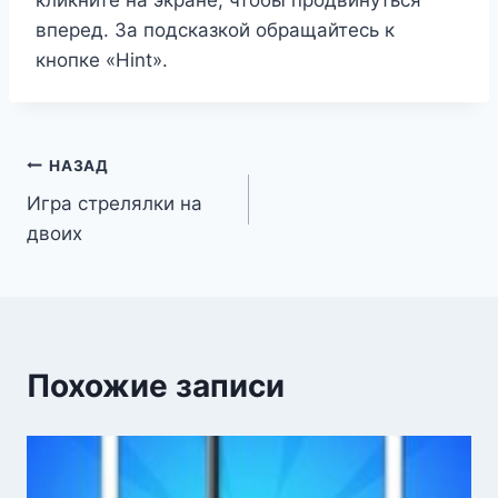
кликните на экране, чтобы продвинуться
вперед. За подсказкой обращайтесь к
кнопке «Hint».
Навигация
НАЗАД
Игра стрелялки на
по
двоих
записям
Похожие записи