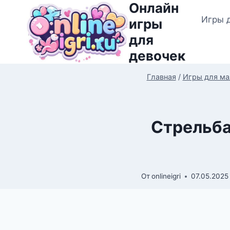
Онлайн
Перейти
Игры 
к
игры
содержимому
для
девочек
Главная
/
Игры для ма
Стрельба
От
onlineigri
07.05.2025