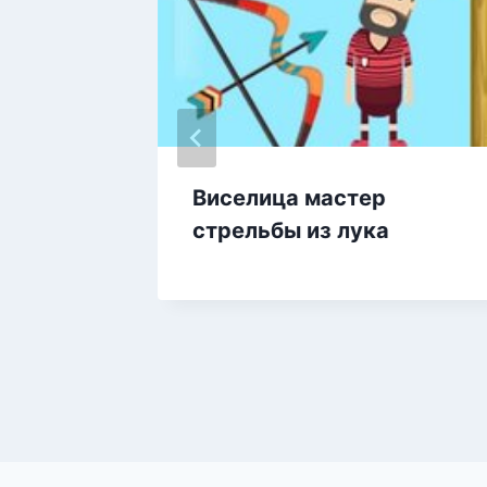
из лука
Виселица мастер
стрельбы из лука