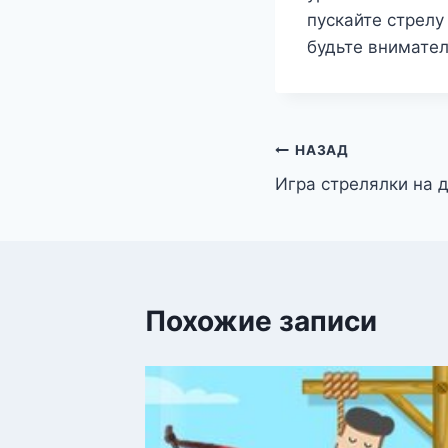
пускайте стрелу
будьте внимател
Навигация
НАЗАД
Игра стрелялки на 
по
записям
Похожие записи