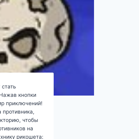
 стать
 Нажав кнопки
мир приключений!
 противника,
екторию, чтобы
отивников на
ехнику рикошета: