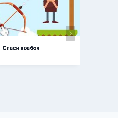
Спаси ковбоя
Лучник
стрель
ваги, 
стреля