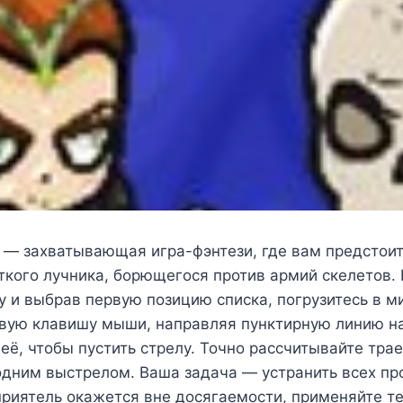
» — захватывающая игра-фэнтези, где вам предстоит
кого лучника, борющегося против армий скелетов.
ку и выбрав первую позицию списка, погрузитесь в 
вую клавишу мыши, направляя пунктирную линию на
 её, чтобы пустить стрелу. Точно рассчитывайте тра
одним выстрелом. Ваша задача — устранить всех пр
приятель окажется вне досягаемости, применяйте т