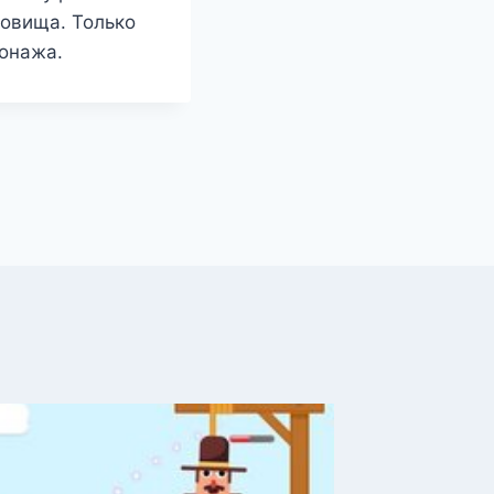
довища. Только
сонажа.