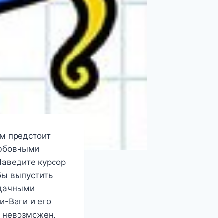
ам предстоит
любовными
Наведите курсор
бы выпустить
удачными
и-Ваги и его
ь невозможен,