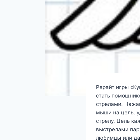
Рерайт игры «Ку
стать помощник
стрелами. Нажав
мыши на цель, у
стрелу. Цель ка
выстрелами пару
любимцы или даж