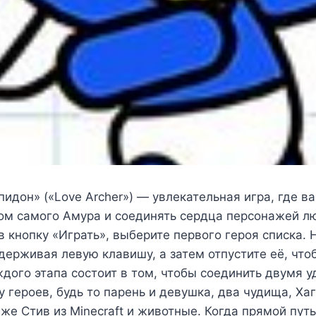
пидон» («Love Archer») — увлекательная игра, где в
ом самого Амура и соединять сердца персонажей 
 кнопку «Играть», выберите первого героя списка. 
держивая левую клавишу, а затем отпустите её, что
ждого этапа состоит в том, чтобы соединить двумя 
 героев, будь то парень и девушка, два чудища, Хаг
е Стив из Minecraft и животные. Когда прямой пут