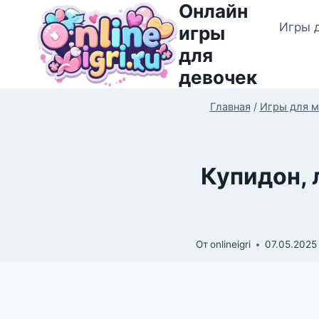
Онлайн
Перейти
Игры 
к
игры
содержимому
для
девочек
Главная
/
Игры для м
Купидон, 
От
onlineigri
07.05.2025