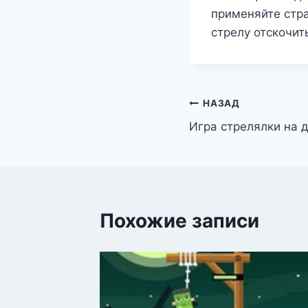
применяйте стра
стрелу отскочит
Навигация
НАЗАД
Игра стрелялки на 
по
записям
Похожие записи