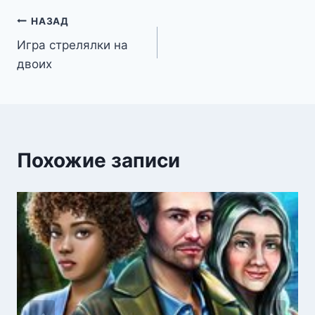
Навигация
НАЗАД
Игра стрелялки на
по
двоих
записям
Похожие записи