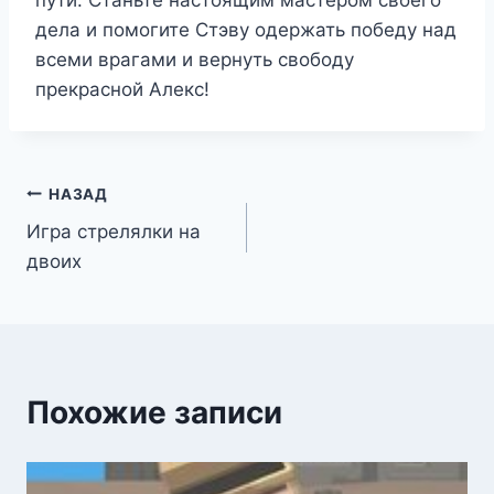
пути. Станьте настоящим мастером своего
дела и помогите Стэву одержать победу над
всеми врагами и вернуть свободу
прекрасной Алекс!
Навигация
НАЗАД
Игра стрелялки на
по
двоих
записям
Похожие записи