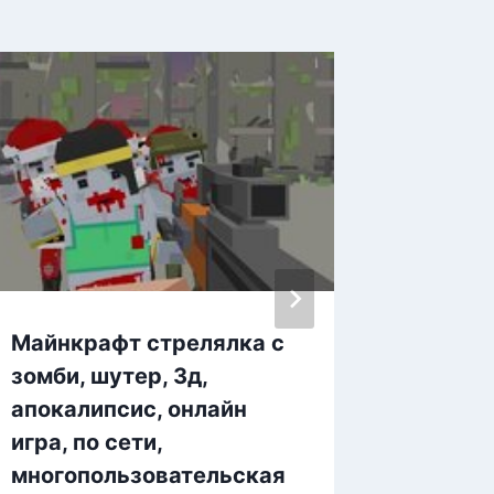
Майнкрафт стрелялка с
Нубик 
зомби, шутер, 3д,
Doomcr
апокалипсис, онлайн
игра, по сети,
многопользовательская