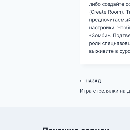
либо создайте с
(Create Room). 
предпочитаемый
настройки. Чтоб
«Зомби». Подтве
роли спецназовц
выживите в суро
Навигация
НАЗАД
Игра стрелялки на 
по
записям