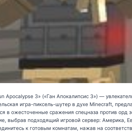
Gun Apocalypse 3» («Ган Апокалипсис 3») — увлекате
льская игра-пиксель-шутер в духе Minecraft, пред
ся в ожесточенные сражения спецназа против орд 
е, выбрав подходящий игровой сервер: Америка, Ев
единитесь к готовым комнатам, нажав на соответст