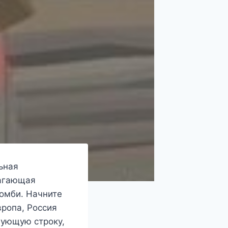
льная
лагающая
зомби. Начните
ропа, Россия
вующую строку,