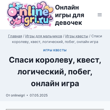
Перейти
Онлайн
к
игры для
содержимому
девочек
Главная
/
Игры для мальчиков
/
Игры квесты
/
Спаси
королеву, квест, логический, побег, онлайн игра
ИГРЫ КВЕСТЫ
Спаси королеву, квест,
логический, побег,
онлайн игра
От
onlineigri
07.05.2025