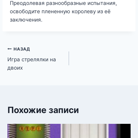
Преодолевая разнообразные испытания,
освободите плененную королеву из её
заключения.
Навигация
НАЗАД
Игра стрелялки на
по
двоих
записям
Похожие записи