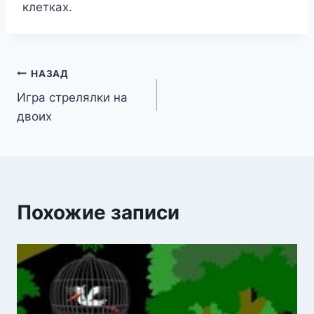
клетках.
Навигация
НАЗАД
Игра стрелялки на
по
двоих
записям
Похожие записи