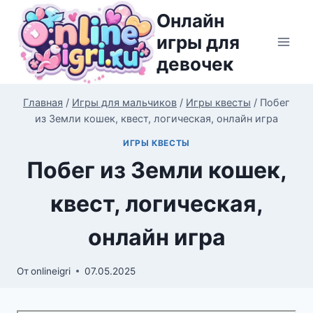
Перейти
Онлайн
к
игры для
содержимому
девочек
Главная
/
Игры для мальчиков
/
Игры квесты
/
Побег
из Земли кошек, квест, логическая, онлайн игра
ИГРЫ КВЕСТЫ
Побег из Земли кошек,
квест, логическая,
онлайн игра
От
onlineigri
07.05.2025