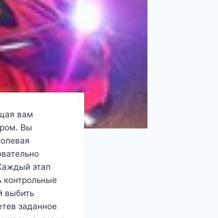
ющая вам
ером. Вы
долевая
овательно
 Каждый этап
ь контрольные
й выбить
етев заданное