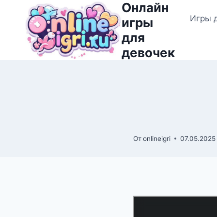
Онлайн
Перейти
Игры 
к
игры
содержимому
для
девочек
От
onlineigri
07.05.2025