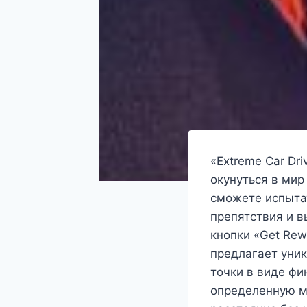
«Extreme Car Dr
окунуться в мир
сможете испытат
препятствия и 
кнопки «Get Rew
предлагает уни
точки в виде фи
определенную м