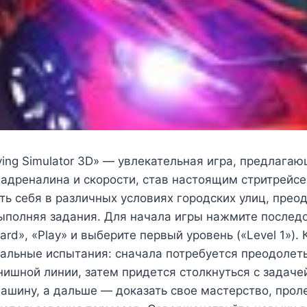
iving Simulator 3D» — увлекательная игра, предлага
 адреналина и скорости, став настоящим стритрейс
ь себя в различных условиях городских улиц, прео
выполняя задания. Для начала игры нажмите послед
ard», «Play» и выберите первый уровень («Level 1»).
кальные испытания: сначала потребуется преодолет
нишной линии, затем придется столкнуться с задаче
ашину, а дальше — доказать свое мастерство, прол