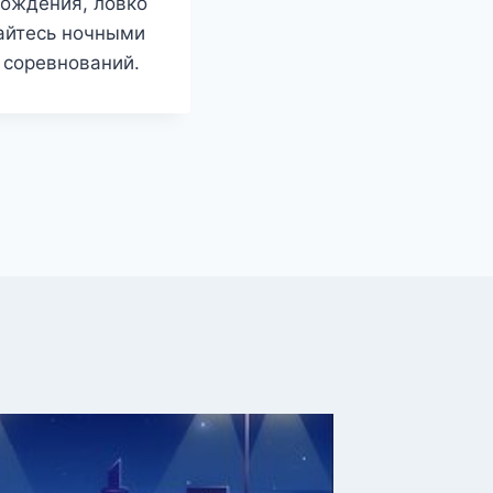
вождения, ловко
айтесь ночными
 соревнований.