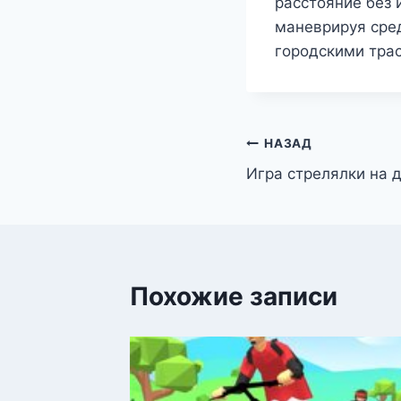
расстояние без 
маневрируя сре
городскими тра
Навигация
НАЗАД
Игра стрелялки на 
по
записям
Похожие записи