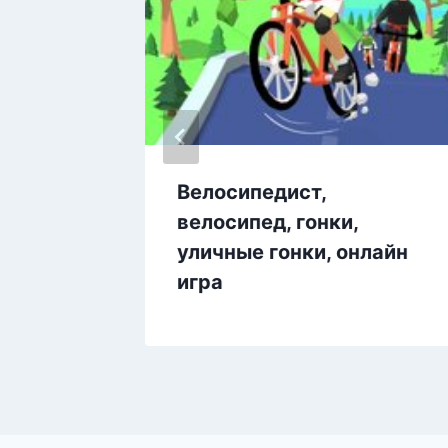
онщик,
Велосипедист,
игра,
велосипед, гонки,
ашины,
уличные гонки, онлайн
игра