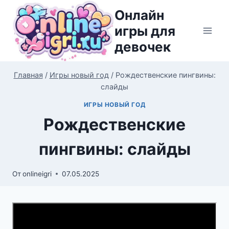
Перейти
Онлайн
к
игры для
содержимому
девочек
Главная
/
Игры новый год
/
Рождественские пингвины:
слайды
ИГРЫ НОВЫЙ ГОД
Рождественские
пингвины: слайды
От
onlineigri
07.05.2025