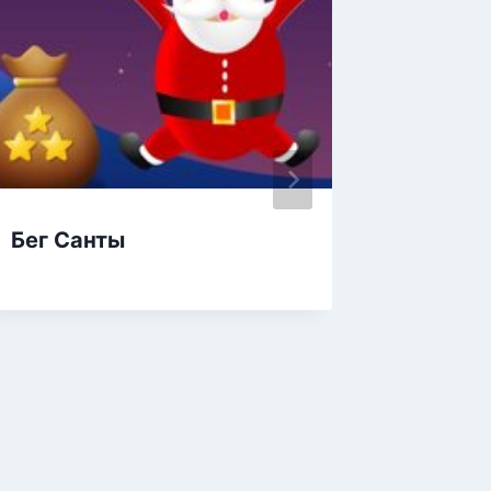
Бег Санты
Экскур
Клаус