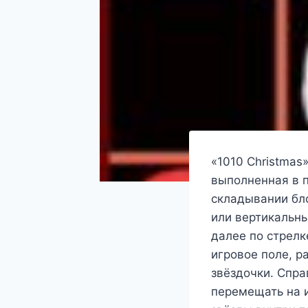
«1010 Christmas
выполненная в 
складывании бл
или вертикальны
далее по стрелк
игровое поле, р
звёздочки. Спра
перемещать на и