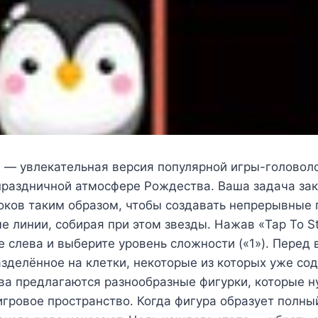
» — увлекательная версия популярной игры-головол
праздничной атмосфере Рождества. Ваша задача за
оков таким образом, чтобы создавать непрерывные 
е линии, собирая при этом звезды. Нажав «Tap To St
е слева и выберите уровень сложности («1»). Перед
азделённое на клетки, некоторые из которых уже со
ва предлагаются разнообразные фигурки, которые 
гровое пространство. Когда фигура образует полный