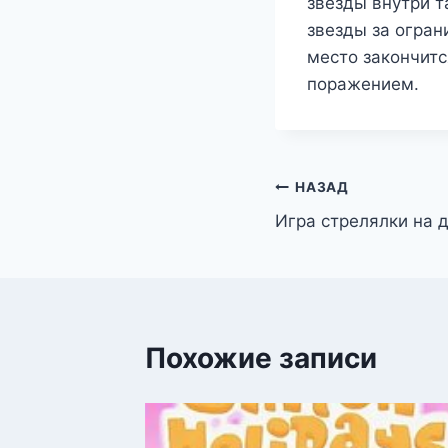
звёзды внутри т
звезды за огра
место закончитс
поражением.
Навигация
НАЗАД
Игра стрелялки на 
по
записям
Похожие записи