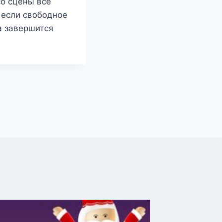
со сцены все
 если свободное
а завершится