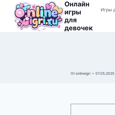
Онлайн
Перейти
Игры 
к
игры
содержимому
для
девочек
От
onlineigri
07.05.2025