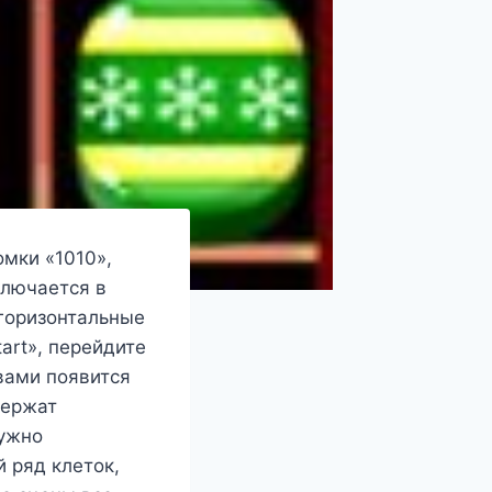
омки «1010»,
ключается в
горизонтальные
art», перейдите
 вами появится
держат
нужно
 ряд клеток,