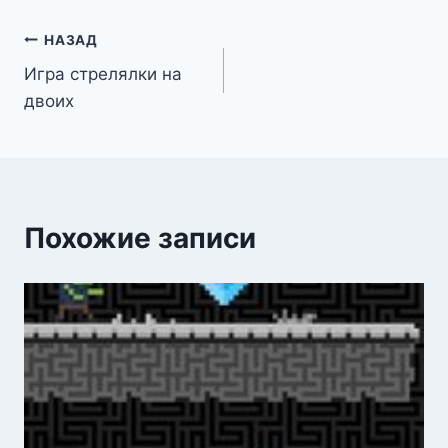
Навигация
НАЗАД
Игра стрелялки на
по
двоих
записям
Похожие записи