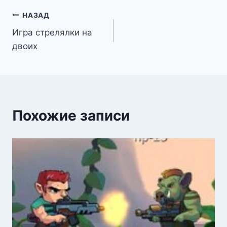
Навигация
НАЗАД
Игра стрелялки на
по
двоих
записям
Похожие записи