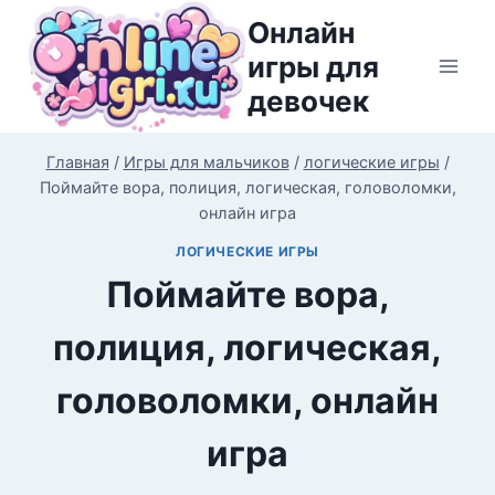
Перейти
Онлайн
к
игры для
содержимому
девочек
Главная
/
Игры для мальчиков
/
логические игры
/
Поймайте вора, полиция, логическая, головоломки,
онлайн игра
ЛОГИЧЕСКИЕ ИГРЫ
Поймайте вора,
полиция, логическая,
головоломки, онлайн
игра