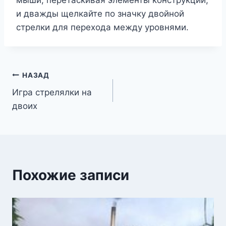
мыши, перетаскивая элементы конструкции,
и дважды щелкайте по значку двойной
стрелки для перехода между уровнями.
Навигация
НАЗАД
Игра стрелялки на
по
двоих
записям
Похожие записи