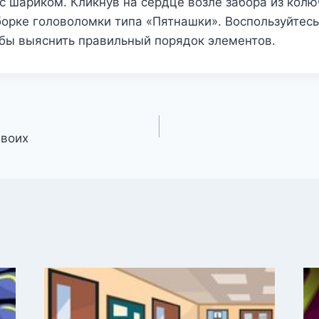
с шариком. Кликнув на сердце возле забора из колю
борке головоломки типа «Пятнашки». Воспользуйтесь
обы выяснить правильный порядок элементов.
двоих