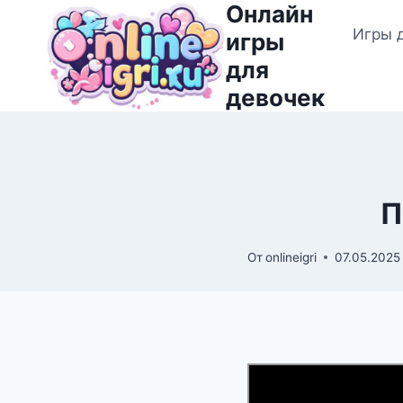
Онлайн
Перейти
Игры 
к
игры
содержимому
для
девочек
П
От
onlineigri
07.05.2025