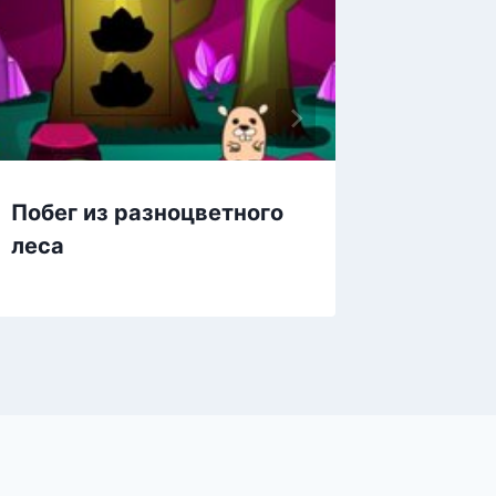
Побег из разноцветного
Спасен
леса