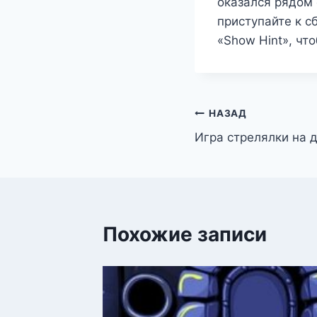
оказался рядом 
приступайте к с
«Show Hint», чт
Навигация
НАЗАД
Игра стрелялки на 
по
записям
Похожие записи