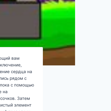
ающий вам
иключение,
жение сердца на
лись рядом с
блока с помощью
е на
усочков. Затем
тистый элемент