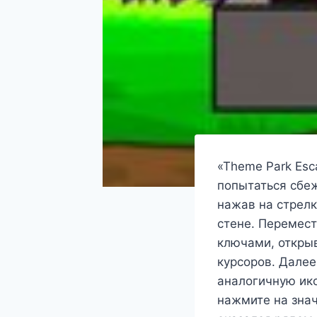
«Theme Park Es
попытаться сбеж
нажав на стрелк
стене. Перемест
ключами, откры
курсоров. Далее
аналогичную ико
нажмите на знач