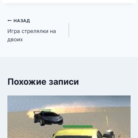
Навигация
НАЗАД
Игра стрелялки на
по
двоих
записям
Похожие записи