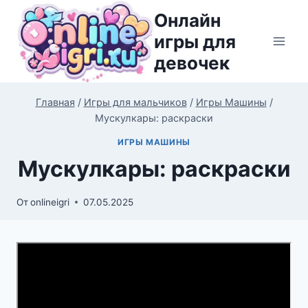
Перейти
Онлайн
к
игры для
содержимому
девочек
Главная
/
Игры для мальчиков
/
Игры Машины
/
Мускулкары: раскраски
ИГРЫ МАШИНЫ
Мускулкары: раскраски
От
onlineigri
07.05.2025