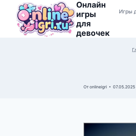
Онлайн
Перейти
Игры 
к
игры
содержимому
для
девочек
Г
От
onlineigri
07.05.2025