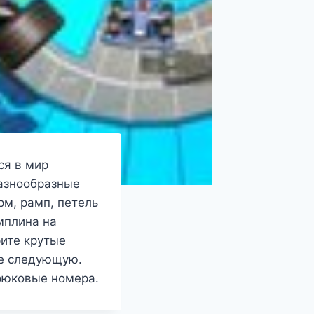
ся в мир
азнообразные
м, рамп, петель
мплина на
рите крутые
те следующую.
рюковые номера.