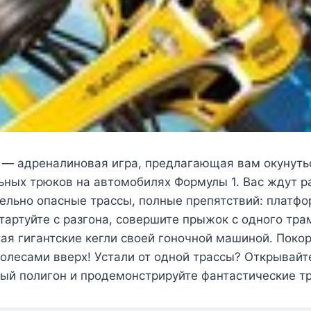
» — адреналиновая игра, предлагающая вам окунуть
ьных трюков на автомобилях Формулы 1. Вас ждут р
льно опасные трассы, полные препятствий: платфор
тартуйте с разгона, совершите прыжок с одного тра
ая гигантские кегли своей гоночной машиной. Поко
колесами вверх! Устали от одной трассы? Открывай
ый полигон и продемонстрируйте фантастические т