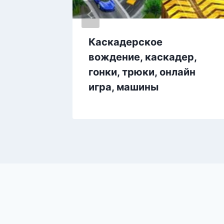
много
Каскадерское
 онлайн
вождение, каскадер,
рковка
гонки, трюки, онлайн
игра, машины