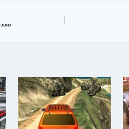
двоих