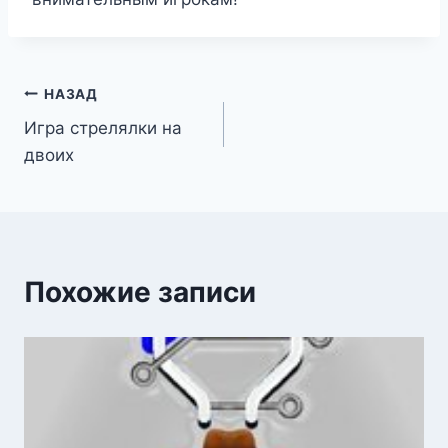
Навигация
НАЗАД
Игра стрелялки на
по
двоих
записям
Похожие записи