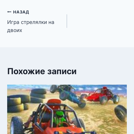
Навигация
НАЗАД
Игра стрелялки на
по
двоих
записям
Похожие записи