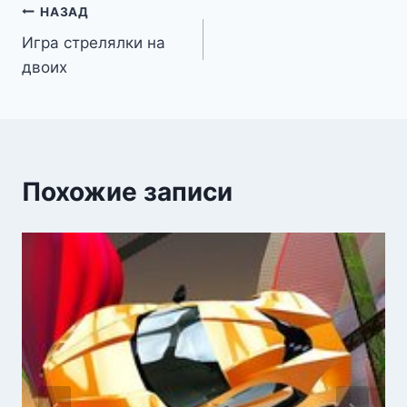
Навигация
НАЗАД
Игра стрелялки на
по
двоих
записям
Похожие записи