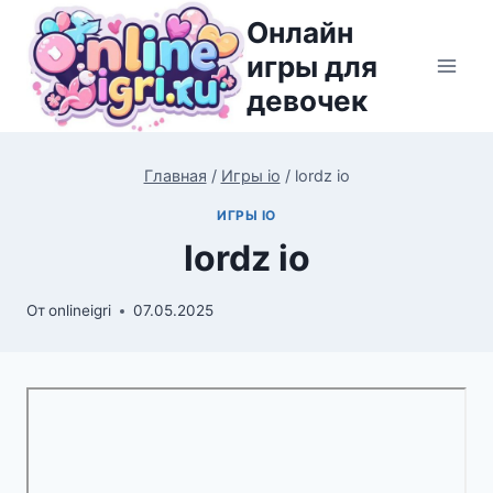
Перейти
Онлайн
к
игры для
содержимому
девочек
Главная
/
Игры io
/
lordz io
ИГРЫ IO
lordz io
От
onlineigri
07.05.2025