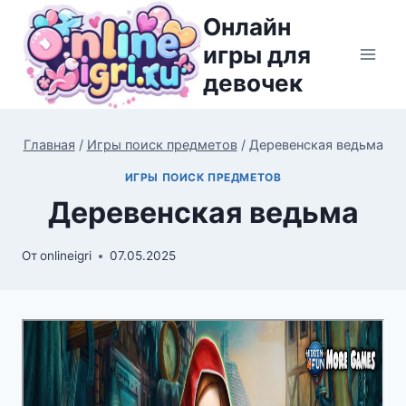
Перейти
Онлайн
к
игры для
содержимому
девочек
Главная
/
Игры поиск предметов
/
Деревенская ведьма
ИГРЫ ПОИСК ПРЕДМЕТОВ
Деревенская ведьма
От
onlineigri
07.05.2025