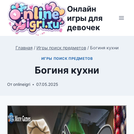
Перейти
Онлайн
к
игры для
содержимому
девочек
Главная
/
Игры поиск предметов
/
Богиня кухни
ИГРЫ ПОИСК ПРЕДМЕТОВ
Богиня кухни
От
onlineigri
07.05.2025