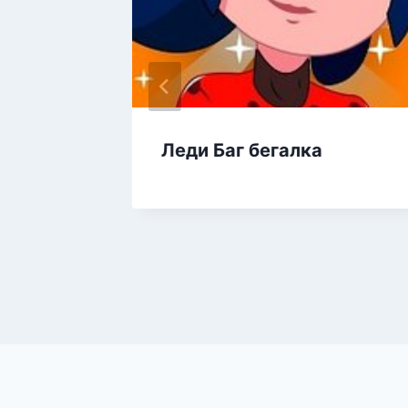
и с
Леди Баг бегалка