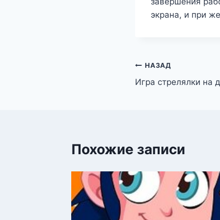
завершения рабо
экрана, и при ж
Навигация
НАЗАД
Игра стрелялки на 
по
записям
Похожие записи