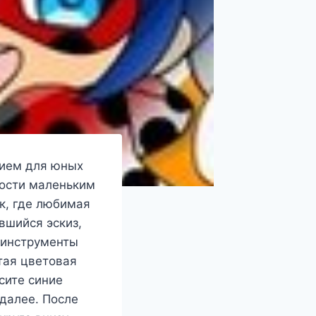
нием для юных
ности маленьким
к, где любимая
вшийся эскиз,
 инструменты
тая цветовая
сите синие
 далее. После