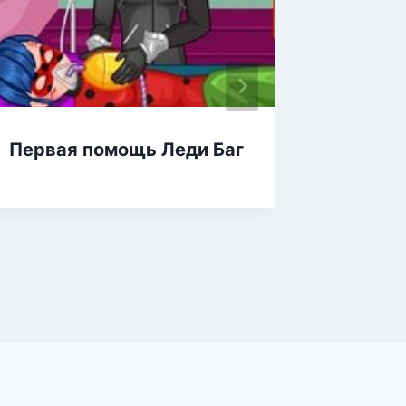
Первая помощь Леди Баг
Леди Б