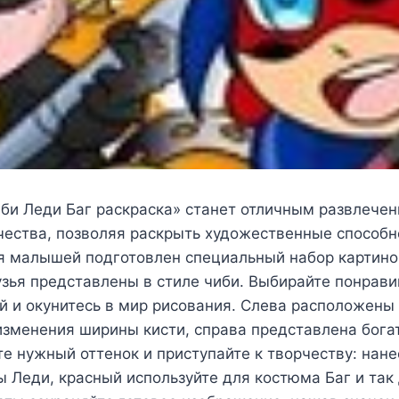
иби Леди Баг раскраска» станет отличным развлече
чества, позволяя раскрыть художественные способ
я малышей подготовлен специальный набор картино
узья представлены в стиле чиби. Выбирайте понрави
й и окунитесь в мир рисования. Слева расположены
изменения ширины кисти, справа представлена бога
е нужный оттенок и приступайте к творчеству: нане
ы Леди, красный используйте для костюма Баг и так