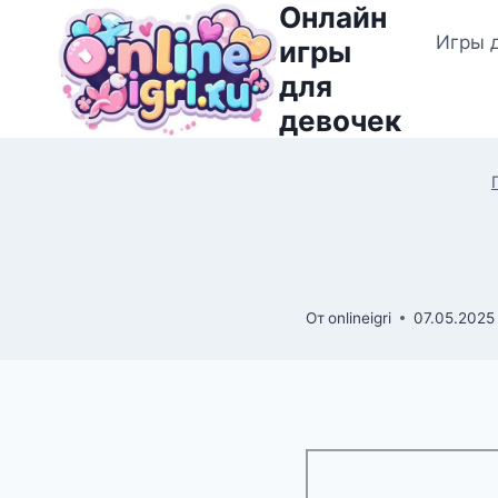
Онлайн
Перейти
Игры 
к
игры
содержимому
для
девочек
От
onlineigri
07.05.2025