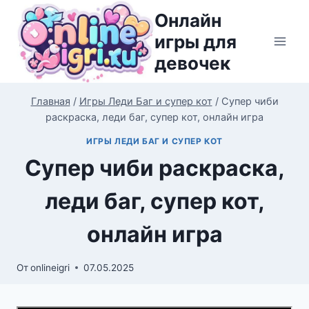
Перейти
Онлайн
к
игры для
содержимому
девочек
Главная
/
Игры Леди Баг и супер кот
/
Супер чиби
раскраска, леди баг, супер кот, онлайн игра
ИГРЫ ЛЕДИ БАГ И СУПЕР КОТ
Супер чиби раскраска,
леди баг, супер кот,
онлайн игра
От
onlineigri
07.05.2025