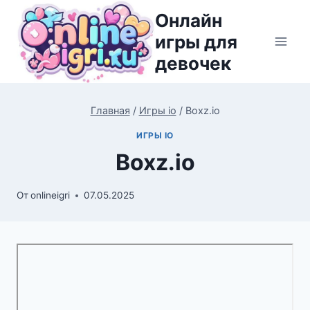
Перейти
Онлайн
к
игры для
содержимому
девочек
Главная
/
Игры io
/
Boxz.io
ИГРЫ IO
Boxz.io
От
onlineigri
07.05.2025